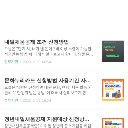
내일채움공제 조건 신청방법
오늘은 "만기 시, 내가 낸 돈에 3배 이상 수령이 가능한
적금받는 방법"에 대해서 알아보고자 합니다. 남들은 3
배 노력하여 적립할 수 있는 돈을 1/3의 노력으로 만들
정부지원
2023. 6. 19. 00:54
수 있는 정보라고 확신합니다. 이 상품은 안 하면 나만
손해입니다. 우선, 신청하는 방법부터 알려드리도록 하
겠습니다. 지원내용 가입자가 받을 수 있는 혜택은 핵심
문화누리카드 신청방법 사용기간 사용처
인력과 중소기업에 따라 다릅니다. 핵심인력은 만기 시,
본인 납입금 대비 3배 이상(세전) 수령이 가능하며, 기
오늘은 "1번만 신청하면 매년 문화, 여행, 체육 활동 지
업 납입금에 대한 근로소득세의 50%(중견기업은 3
원비 11만원씩 받는 방법"에 대해서 살펴보고자 합니
0%)상당 감면이 가능합니다. 중소기업은 기업납임금
다. 여가생활을 즐기시는 분들에게 도움이 되는 정보라
정부지원
2023. 6. 18. 16:54
에 대한 전액 비용을 인정받을 수 있으며, 연구인력개발
고 확신합니다. 우선, 신청하는 방법부터 가르쳐 드릴게
비에 대해서도 세액공제가 적용됩니다. *일반연구·인력
요! 지원내용 1인당 11만원이 개인의 문화누리카드로
개발비 세액공제 적용-> 당기발생액 25% 또는 증가발
지급하며, 2022년 문화누리카드 발급자는 수급자격을
청년내일채움공제 지원대상 신청방법 지원신청
생액의 50..
유지하는 경우에는 별도의 신청 절차 없이 자동으로 20
23년에도 지원금을 개인의 문화누리카드로 지급합니
청년내일채움공제란? 미취업 청년의 중소기업을 취업