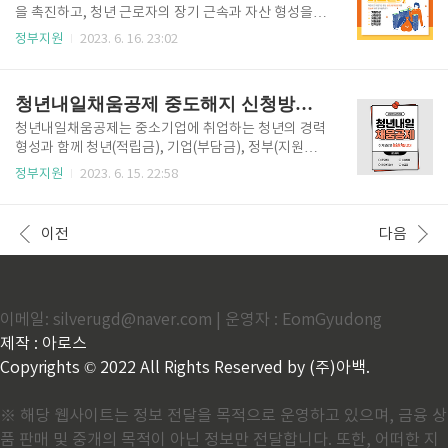
다. 신청방법 인터넷 누리집 홈페이지, 주민센터 방문,
을 촉진하고, 청년 근로자의 장기 근속과 자산 형성을
모바일앱, ARS를 통해 발급 신청이 가능합니다. 카드발
지원하기 위해서 2016년 7월부터 시행되어온 제도입
정부지원
2023. 6. 16. 23:02
급 : 신규, 재발급, 재충전 문화누리카드로 지급되는 지
니다. 중소기업에 취업한 청년이 2년간 400만원을 적
원금을 받기 위해서 신청카드를 온라인으로 신규, 재발
립하면 정부와 기업이 각각 400만원씩 공동적립하여
급 신청 시 우편수령의 경우에는 "등기우편으로 발송되
만기 시에 1,200만원의 목돈을 마련할 수 있습니다. 지
청년내일채움공제 중도해지 신청방법 환급금
며, 1~2주"소요..
원대상 만15세 이상 34세 이하로 건설업·제조업 중소
기업에 정규직으로 취업하여 월 급여 총액이 300만원
청년내일채움공제는 중소기업에 취업하는 청년의 경력
이하인 청년에 해당되며, 5인 이상 50인 미만을 고용하
형성과 함께 청년(적립금), 기업(부담금), 정부(지원금)
고 있는 건설업·제조업 중소기업에 해당됩니다. 신청방
의 공동적립으로 청년의 목돈 마련과 장기근속을 지원
정부지원
2023. 6. 15. 22:58
법 중소기업(5인 이상 50인 미만을 고용하고 있는 건설
하는 제도입니다. 청년내일채움공제를 시작하고 나서
업·제조업 중소기업)과 핵심인력이 정규직으로 채용된
청년과 기업의 부주의로 당연 중도해지가 되는 경우가
날로부터 6개월 이내에 공동신청을 해야합니다.(단, 6
발생할 수 있습니다. 따라서 아래의 사유를 확인하시고
이전
다음
개월 이내인 경우라도..
주의하시기 바라며, 중도해지가 발생된 경우 환급금은
어떻게 지급되는지 확인하시기 바랍니다. 중도해지 청
년공제를 가입(계약)하고 난 뒤에 근로조건이나 기업
유형 등이 변경되어 가입자격을 충족하지 못하게 된 경
이메일: silverugd@naver.com | 운영자 : EomGyudong
우에는 중도해지가 됩니다. 중도해지 사유는 실시기업
또는 청년 사유로 인해 발생할 수 있습니다. 1. 실시기업
제작 : 아로스
사유 - 휴·폐업, 부도, 해산, 휴직 - 권고사직 등 기업 사
Copyrights © 2022 All Rights Reserved by (주)아백.
유에 의한 퇴직 - 고..
※ 해당 웹사이트는 정보 전달을 목적으로 운영하고 있으며, 금융 상
품 판매 및 중개의 목적이 아닌 정보만 전달합니다. 또한, 어떠한 지